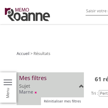
En poursuivant votre navigation sur ce site vous acceptez
les fonctionnalités de partages de contenu sur les rés
Accueil
> Résultats
Mes filtres
61 r
Sujet
Menu
Marne
Tri :
Réinitialiser mes filtres