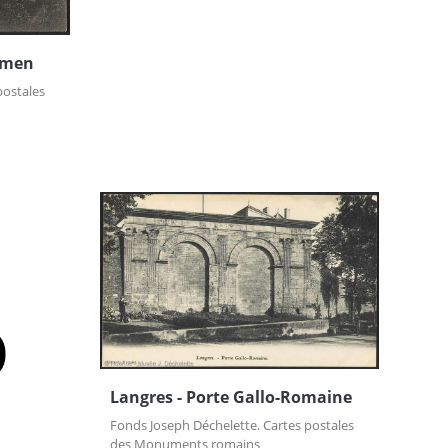
olmen
postales
s
Langres - Porte Gallo-Romaine
Fonds Joseph Déchelette. Cartes postales
des Monuments romains