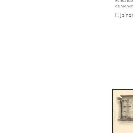
Fonds Jos
de Monum
Joind