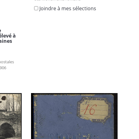
Joindre à mes sélections
e
levé à
aines
postales
906
s