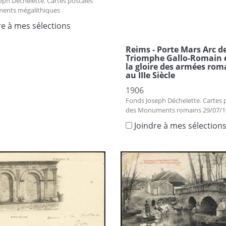
eph Déchelette. Cartes postales
ents mégalithiques
re à mes sélections
Reims - Porte Mars Arc d
Triomphe Gallo-Romain é
la gloire des armées rom
au IIIe Siècle
1906
Fonds Joseph Déchelette. Cartes 
des Monuments romains 29/07/1
Joindre à mes sélection