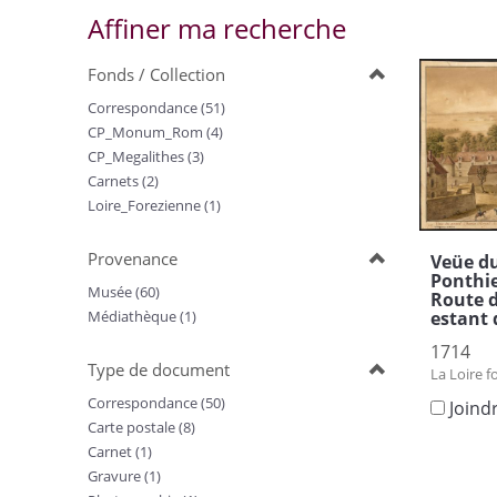
Affiner ma recherche
Fonds / Collection
Correspondance (51)
CP_Monum_Rom (4)
CP_Megalithes (3)
Carnets (2)
Loire_Forezienne (1)
Provenance
Veüe d
Ponthie
Musée (60)
Route d
estant 
Médiathèque (1)
1714
Type de document
La Loire f
Correspondance (50)
Joind
Carte postale (8)
Carnet (1)
Gravure (1)