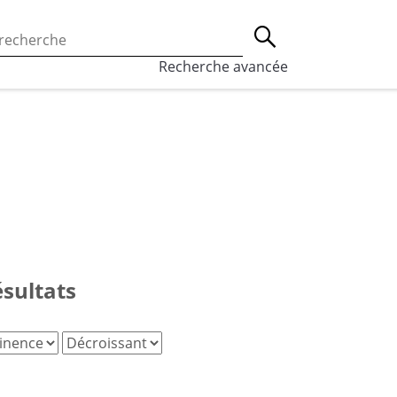
 l’utilisation des cookies, qui sont utilisés à des fins de st
Lancer la recherche
eaux sociaux.
En savoir plus
Recherche avancée
ésultats