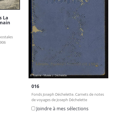
s La
omain
postales
906
s
016
Fonds Joseph Déchelette. Carnets de notes
de voyages de Joseph Déchelette
Joindre à mes sélections