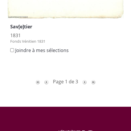
Sav[e]tier
1831
Fonds Vénitien 1831
Joindre à mes sélections
Page 1 de 3