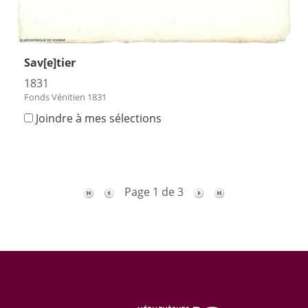
Sav[e]tier
1831
Fonds Vénitien 1831
Joindre à mes sélections
Page 1 de 3