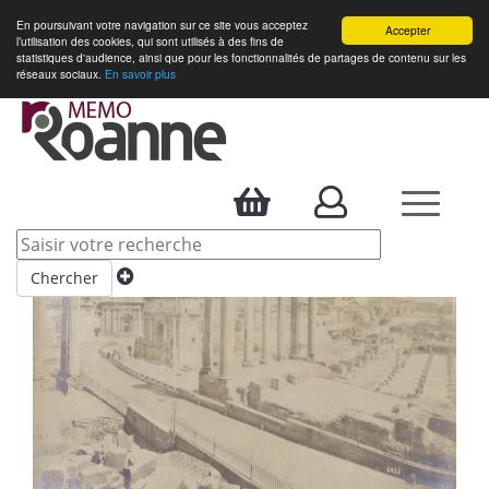
En poursuivant votre navigation sur ce site vous acceptez
Accepter
l’utilisation des cookies, qui sont utilisés à des fins de
statistiques d'audience, ainsi que pour les fonctionnalités de partages de contenu sur les
réseaux sociaux.
En savoir plus
Accueil
>
Thèmes
> Résultats pour Italie
Voyage en Italie
Chercher