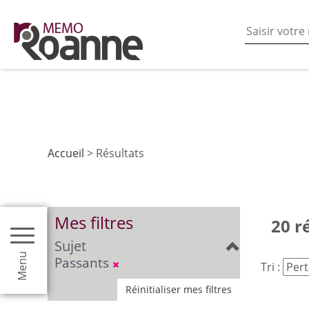
En poursuivant votre navigation sur ce site vous acceptez
les fonctionnalités de partages de contenu sur les rés
Accueil
> Résultats
Mes filtres
20 r
Sujet
Menu
Passants
Tri :
Réinitialiser mes filtres