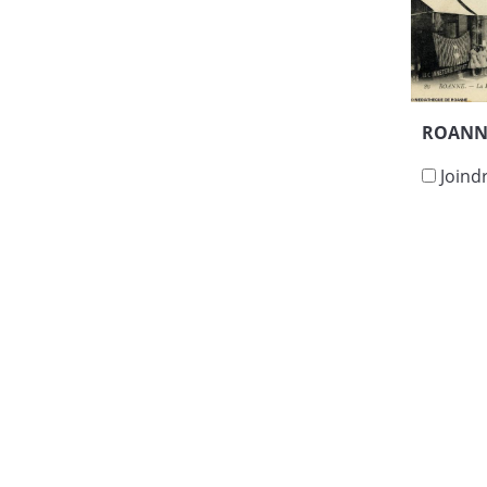
ROANNE
Joind