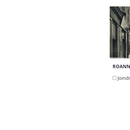
ROANNE
Joind