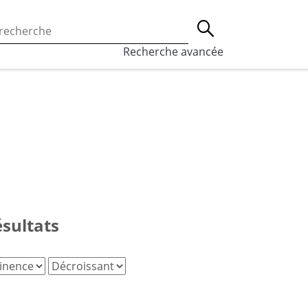
 l’utilisation des cookies, qui sont utilisés à des fins de st
Lancer la recherche
eaux sociaux.
En savoir plus
Recherche avancée
ésultats