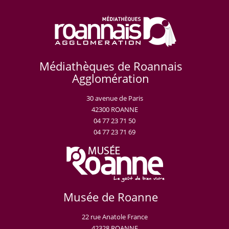
Médiathèques de Roannais
Agglomération
30 avenue de Paris
42300 ROANNE
04 77 23 71 50
04 77 23 71 69
Musée de Roanne
22 rue Anatole France
42328 ROANNE