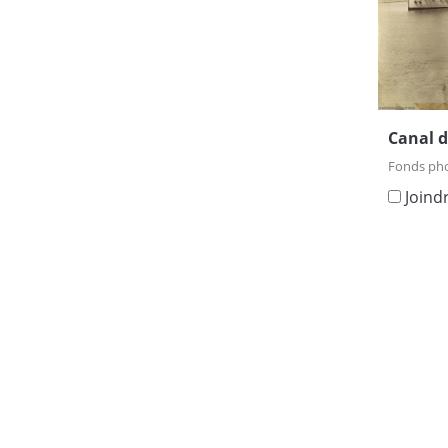
Canal d
Fonds ph
Joind