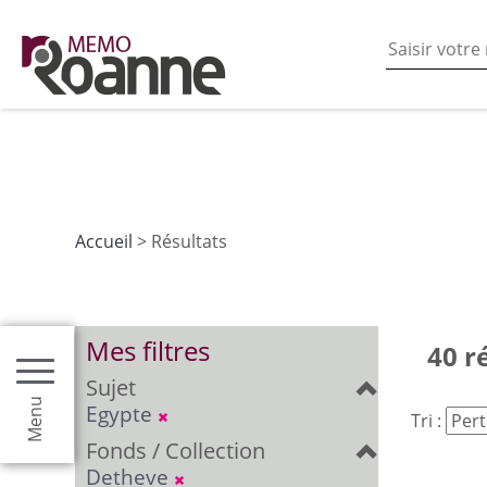
En poursuivant votre navigation sur ce site vous acceptez
les fonctionnalités de partages de contenu sur les rés
Accueil
> Résultats
Mes filtres
40 r
Sujet
Menu
Egypte
Tri :
Fonds / Collection
Detheve