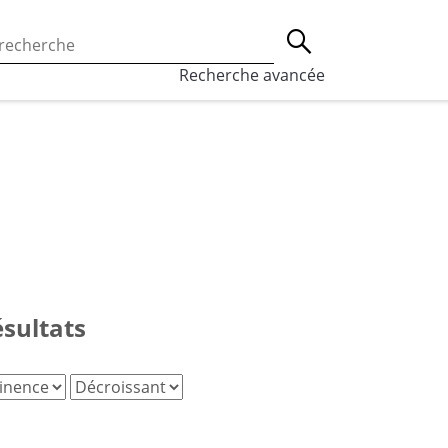
 l’utilisation des cookies, qui sont utilisés à des fins de st
Lancer la recherche
eaux sociaux.
En savoir plus
Recherche avancée
ésultats