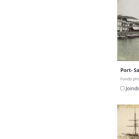
Port- Sa
Fonds ph
Joind