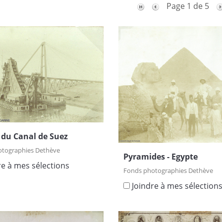
Page 1 de 5
du Canal de Suez
otographies Dethève
Pyramides - Egypte
re à mes sélections
Fonds photographies Dethève
Joindre à mes sélection