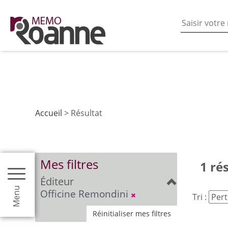
En poursuivant votre navigation sur ce site vous acceptez
les fonctionnalités de partages de contenu sur les rés
Accueil
> Résultat
Mes filtres
1 ré
Éditeur
Menu
Officine Remondini
Tri :
Réinitialiser mes filtres