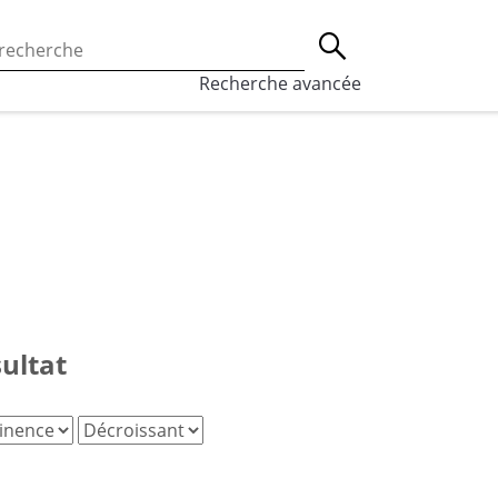
 l’utilisation des cookies, qui sont utilisés à des fins de st
Lancer la recherche
eaux sociaux.
En savoir plus
Recherche avancée
sultat