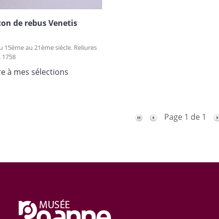
on de rebus Venetis
u 15ème au 21ème siècle. Reliures
 1758
re à mes sélections
Page 1 de 1