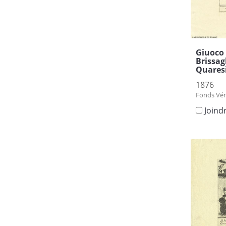
Giuoco 
Brissagl
Quaresi
1876
Fonds Vén
Joind