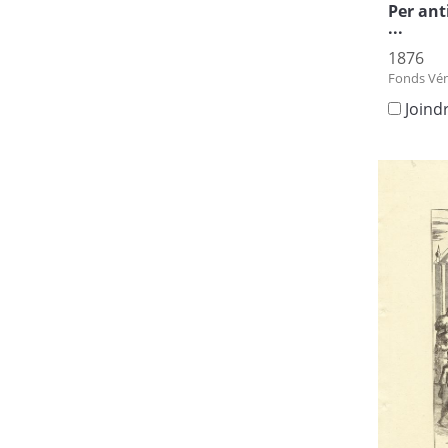
Per ant
...
1876
Fonds Vén
Joind