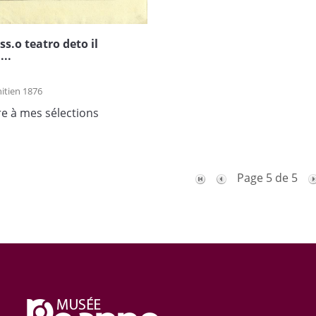
iss.o teatro deto il
..
itien 1876
re à mes sélections
Page 5 de 5