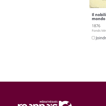
Il nobil
mondo .
1876
Fonds Vén
Joind