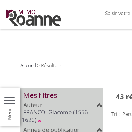
En poursuivant votre navigation sur ce site vous acceptez
les fonctionnalités de partages de contenu sur les rés
Accueil
> Résultats
Mes filtres
43 r
Auteur
Menu
FRANCO, Giacomo (1556-
Tri :
1620)
Année de publication