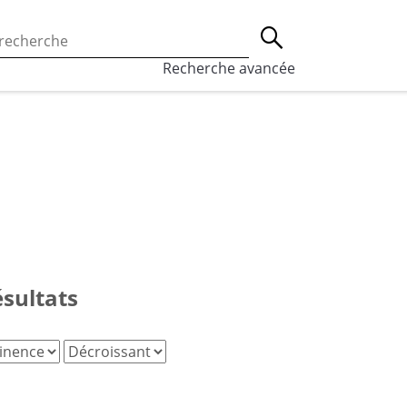
 l’utilisation des cookies, qui sont utilisés à des fins de st
Lancer la recherche
eaux sociaux.
En savoir plus
Recherche avancée
ésultats