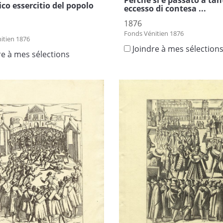
Perche si e passato a tan
ico essercitio del popolo
eccesso di contesa ...
1876
Fonds Vénitien 1876
itien 1876
Joindre à mes sélection
re à mes sélections