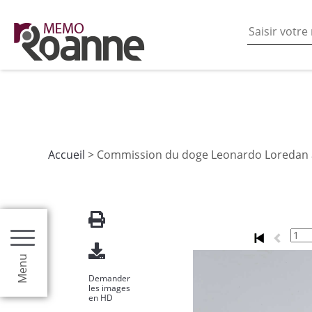
En poursuivant votre navigation sur ce site vous acceptez
les fonctionnalités de partages de contenu sur les rés
Accueil
> Commission du doge Leonardo Loredan à 
Menu
Demander
les images
en HD