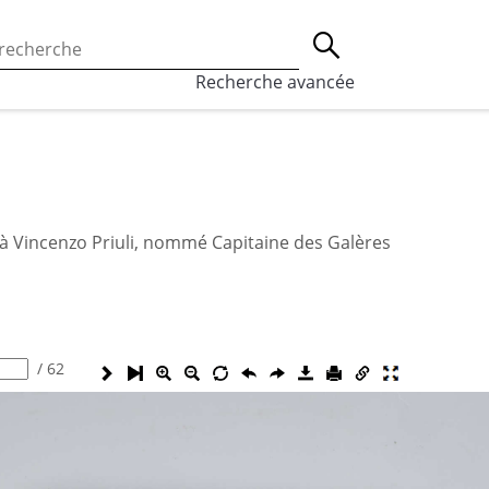
 l’utilisation des cookies, qui sont utilisés à des fins de st
Lancer la recherche
eaux sociaux.
En savoir plus
Recherche avancée
Vincenzo Priuli, nommé Capitaine des Galères
/
62