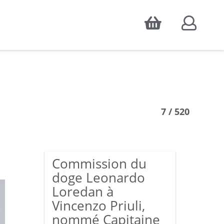
Accepter
atistiques d'audience, ainsi que pour
7 / 520
Commission du
doge Leonardo
Loredan à
Vincenzo Priuli,
nommé Capitaine