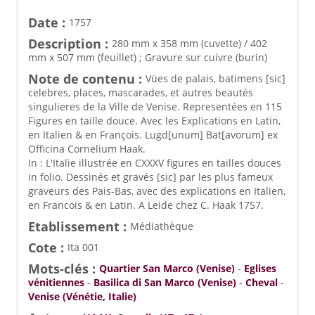
Date :
1757
Description :
280 mm x 358 mm (cuvette) / 402
mm x 507 mm (feuillet) ; Gravure sur cuivre (burin)
Note de contenu :
Vües de palais, batimens [sic]
celebres, places, mascarades, et autres beautés
singulieres de la Ville de Venise. Representées en 115
Figures en taille douce. Avec les Explications en Latin,
en Italien & en François. Lugd[unum] Bat[avorum] ex
Officina Cornelium Haak.
In : L'Italie illustrée en CXXXV figures en tailles douces
in folio. Dessinés et gravés [sic] par les plus fameux
graveurs des Pais-Bas, avec des explications en Italien,
en Francois & en Latin. A Leide chez C. Haak 1757.
Etablissement :
Médiathèque
Cote :
Ita 001
Mots-clés :
Quartier San Marco (Venise)
-
Eglises
vénitiennes
-
Basilica di San Marco (Venise)
-
Cheval
-
Venise (Vénétie, Italie)