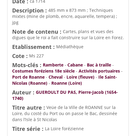
Date :
ca 1714
Description :
485 mm x 873 mm ; Techniques
mixtes (mine de plomb, encre, aquarelle, tempera) ;
jpg
Note de contenu :
Cartes, plans et vues des
digues que le roi a fait construire sur la Loire en Forez.
Etablissement :
Médiathèque
Cote :
Ms 227
Mots-clés :
Ramberte
-
Cabane
-
Bac à traille
-
Costumes foréziens 18e siècle
-
Activités portuaires
-
Port de Roanne
-
Cheval
-
Loire (fleuve)
-
Ile Saint-
Nicolas (Roanne)
-
Roanne (Loire)
Auteur :
GUEROULT DU PAS, Pierre-Jacob (1654-
1740)
Titre autre :
Veüe de la Ville de ROANNE sur la
Loire, du costé du Port ou on passe le Bac, dessinée
dans l’Isle à St Nicolas
Titre série :
La Loire forézienne