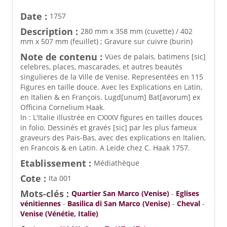
Date :
1757
Description :
280 mm x 358 mm (cuvette) / 402
mm x 507 mm (feuillet) ; Gravure sur cuivre (burin)
Note de contenu :
Vües de palais, batimens [sic]
celebres, places, mascarades, et autres beautés
singulieres de la Ville de Venise. Representées en 115
Figures en taille douce. Avec les Explications en Latin,
en Italien & en François. Lugd[unum] Bat[avorum] ex
Officina Cornelium Haak.
In : L'Italie illustrée en CXXXV figures en tailles douces
in folio. Dessinés et gravés [sic] par les plus fameux
graveurs des Pais-Bas, avec des explications en Italien,
en Francois & en Latin. A Leide chez C. Haak 1757.
Etablissement :
Médiathèque
Cote :
Ita 001
Mots-clés :
Quartier San Marco (Venise)
-
Eglises
vénitiennes
-
Basilica di San Marco (Venise)
-
Cheval
-
Venise (Vénétie, Italie)