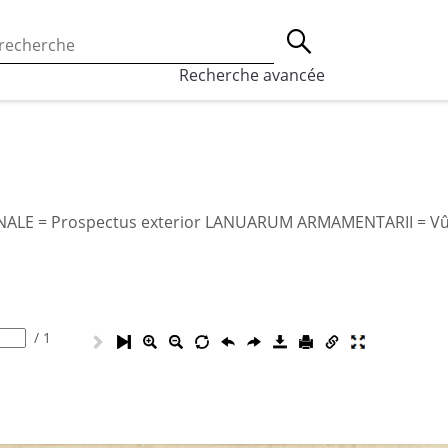
 l’utilisation des cookies, qui sont utilisés à des fins de st
Lancer la recherche
eaux sociaux.
En savoir plus
Recherche avancée
ENALE = Prospectus exterior LANUARUM ARMAMENTARII = Vûe
/
1