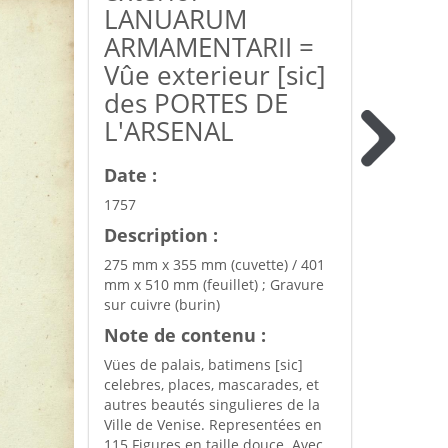
LANUARUM
ARMAMENTARII =
Vûe exterieur [sic]
des PORTES DE
L'ARSENAL
Date :
1757
Description :
275 mm x 355 mm (cuvette) / 401
mm x 510 mm (feuillet) ; Gravure
sur cuivre (burin)
Note de contenu :
Vües de palais, batimens [sic]
celebres, places, mascarades, et
autres beautés singulieres de la
Ville de Venise. Representées en
115 Figures en taille douce. Avec