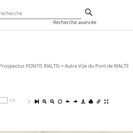
 l’utilisation des cookies, qui sont utilisés à des fins de st
Lancer la recherche
eaux sociaux.
En savoir plus
Recherche avancée
r Prospectus PONTIS RIALTIS = Autre Vûe du Pont de RIALTE
/
1