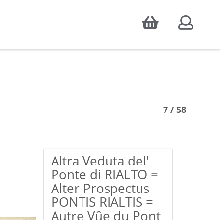
Accepter
atistiques d'audience, ainsi que pour
7 / 58
Altra Veduta del'
Ponte di RIALTO =
Alter Prospectus
PONTIS RIALTIS =
Autre Vûe du Pont