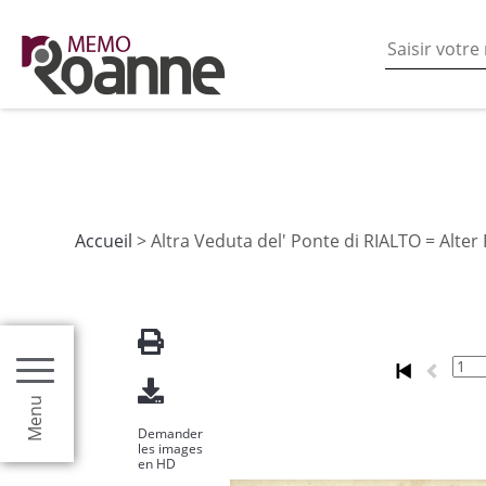
En poursuivant votre navigation sur ce site vous acceptez
les fonctionnalités de partages de contenu sur les rés
Accueil
> Altra Veduta del' Ponte di RIALTO = Alte
Menu
Demander
les images
en HD