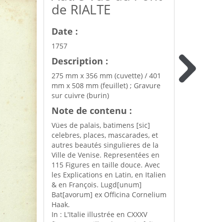
de RIALTE
Date :
1757
Description :
275 mm x 356 mm (cuvette) / 401
mm x 508 mm (feuillet) ; Gravure
sur cuivre (burin)
Note de contenu :
Vües de palais, batimens [sic]
celebres, places, mascarades, et
autres beautés singulieres de la
Ville de Venise. Representées en
115 Figures en taille douce. Avec
les Explications en Latin, en Italien
& en François. Lugd[unum]
Bat[avorum] ex Officina Cornelium
Haak.
In : L'Italie illustrée en CXXXV