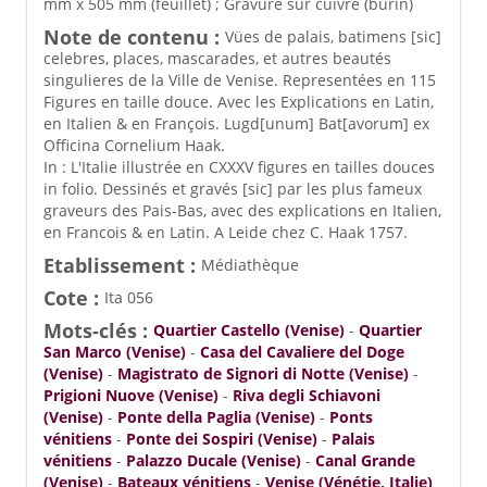
mm x 505 mm (feuillet) ; Gravure sur cuivre (burin)
Note de contenu :
Vües de palais, batimens [sic]
celebres, places, mascarades, et autres beautés
singulieres de la Ville de Venise. Representées en 115
Figures en taille douce. Avec les Explications en Latin,
en Italien & en François. Lugd[unum] Bat[avorum] ex
Officina Cornelium Haak.
In : L'Italie illustrée en CXXXV figures en tailles douces
in folio. Dessinés et gravés [sic] par les plus fameux
graveurs des Pais-Bas, avec des explications en Italien,
en Francois & en Latin. A Leide chez C. Haak 1757.
Etablissement :
Médiathèque
Cote :
Ita 056
Mots-clés :
Quartier Castello (Venise)
-
Quartier
San Marco (Venise)
-
Casa del Cavaliere del Doge
(Venise)
-
Magistrato de Signori di Notte (Venise)
-
Prigioni Nuove (Venise)
-
Riva degli Schiavoni
(Venise)
-
Ponte della Paglia (Venise)
-
Ponts
vénitiens
-
Ponte dei Sospiri (Venise)
-
Palais
vénitiens
-
Palazzo Ducale (Venise)
-
Canal Grande
(Venise)
-
Bateaux vénitiens
-
Venise (Vénétie, Italie)