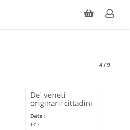
Accepter
atistiques d'audience, ainsi que pour
4 / 9
De' veneti
originarii cittadini
Date :
1817