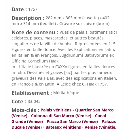
Date :
1757
Description :
282 mm x 363 mm (cuvette) / 402
mm x 514 mm (feuillet) ; Gravure sur cuivre (burin)
Note de contenu :
Vües de palais, batimens [sic]
celebres, places, mascarades, et autres beautés
singulieres de la Ville de Venise. Representées en 115
Figures en taille douce. Avec les Explications en Latin,
en Italien & en François. Lugd[unum] Bat[avorum] ex
Officina Cornelium Haak.
In : L'Italie illustrée en CXXXV figures en tailles douces
in folio. Dessinés et gravés [sic] par les plus fameux
graveurs des Pais-Bas, avec des explications en Italien,
en Francois & en Latin. A Leide chez C. Haak 1757.
Etablissement :
Médiathèque
Cote :
Ita 043
Mots-clés :
Palais vénitiens
-
Quartier San Marco
(Venise)
-
Colonna di San Marco (Venise)
-
Canal
Grande (Venise)
-
Piazza San Marco (Venise)
-
Palazzo
Ducale (Venise)
-
Bateaux vénitiens
-
Venise (Vénétie,