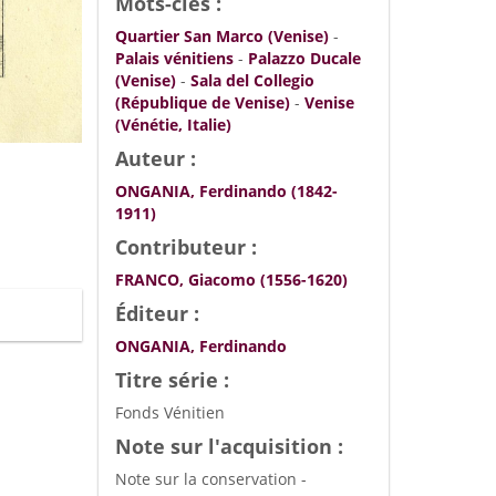
Mots-clés :
Quartier San Marco (Venise)
-
Palais vénitiens
-
Palazzo Ducale
(Venise)
-
Sala del Collegio
(République de Venise)
-
Venise
(Vénétie, Italie)
Auteur :
ONGANIA, Ferdinando (1842-
1911)
Contributeur :
FRANCO, Giacomo (1556-1620)
Éditeur :
ONGANIA, Ferdinando
Titre série :
Fonds Vénitien
Note sur l'acquisition :
Note sur la conservation -