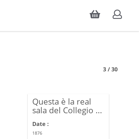
Accepter
atistiques d'audience, ainsi que pour
3 / 30
Questa è la real
sala del Collegio ...
Date :
1876