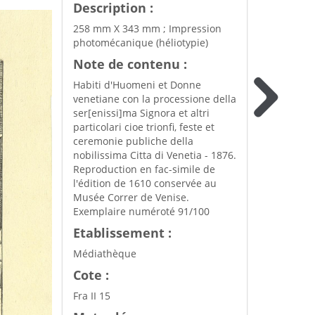
Description :
258 mm X 343 mm ; Impression
photomécanique (héliotypie)
Note de contenu :
Habiti d'Huomeni et Donne
venetiane con la processione della
ser[enissi]ma Signora et altri
particolari cioe trionfi, feste et
ceremonie publiche della
nobilissima Citta di Venetia - 1876.
Reproduction en fac-simile de
l'édition de 1610 conservée au
Musée Correr de Venise.
Exemplaire numéroté 91/100
Etablissement :
Médiathèque
Cote :
Fra II 15