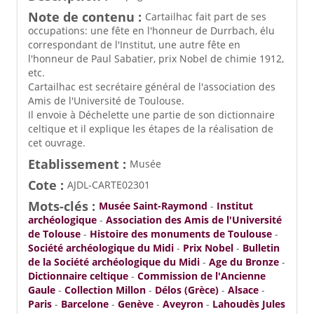
Note de contenu :
Cartailhac fait part de ses
occupations: une fête en l'honneur de Durrbach, élu
correspondant de l'Institut, une autre fête en
l'honneur de Paul Sabatier, prix Nobel de chimie 1912,
etc.
Cartailhac est secrétaire général de l'association des
Amis de l'Université de Toulouse.
Il envoie à Déchelette une partie de son dictionnaire
celtique et il explique les étapes de la réalisation de
cet ouvrage.
Etablissement :
Musée
Cote :
AJDL-CARTE02301
Mots-clés :
Musée Saint-Raymond
-
Institut
archéologique
-
Association des Amis de l'Université
de Tolouse
-
Histoire des monuments de Toulouse
-
Société archéologique du Midi
-
Prix Nobel
-
Bulletin
de la Société archéologique du Midi
-
Age du Bronze
-
Dictionnaire celtique
-
Commission de l'Ancienne
Gaule
-
Collection Millon
-
Délos (Grèce)
-
Alsace
-
Paris
-
Barcelone
-
Genève
-
Aveyron
-
Lahoudès Jules