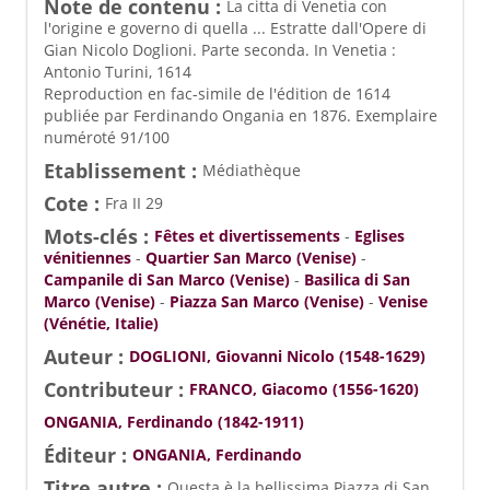
Note de contenu :
La citta di Venetia con
l'origine e governo di quella ... Estratte dall'Opere di
Gian Nicolo Doglioni. Parte seconda. In Venetia :
Antonio Turini, 1614
Reproduction en fac-simile de l'édition de 1614
publiée par Ferdinando Ongania en 1876. Exemplaire
numéroté 91/100
Etablissement :
Médiathèque
Cote :
Fra II 29
Mots-clés :
Fêtes et divertissements
-
Eglises
vénitiennes
-
Quartier San Marco (Venise)
-
Campanile di San Marco (Venise)
-
Basilica di San
Marco (Venise)
-
Piazza San Marco (Venise)
-
Venise
(Vénétie, Italie)
Auteur :
DOGLIONI, Giovanni Nicolo (1548-1629)
Contributeur :
FRANCO, Giacomo (1556-1620)
ONGANIA, Ferdinando (1842-1911)
Éditeur :
ONGANIA, Ferdinando
Titre autre :
Questa è la bellissima Piazza di San