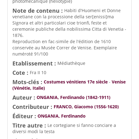
photomécanique (héliotypie)
Note de contenu :
Habiti d'Huomeni et Donne
venetiane con la processione della ser[enissi]ma
Signora et altri particolari cioe trionfi, feste et
ceremonie publiche della nobilissima Citta di Venetia -
1876.
Reproduction en fac-simile de l'édition de 1610
conservée au Musée Correr de Venise. Exemplaire
numéroté 91/100
Etablissement :
Médiathèque
Cote :
Fra II 10
Mots-clés :
Costumes vénitiens 17e siècle
-
Venise
(Vénétie, Italie)
Auteur :
ONGANIA, Ferdinando (1842-1911)
Contributeur :
FRANCO, Giacomo (1556-1620)
Éditeur :
ONGANIA, Ferdinando
Titre autre :
Le cortegiane si fanno conciare a
diversi modi la testa