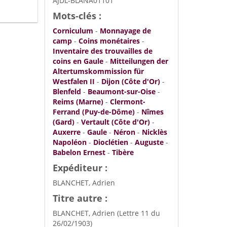
AJDL-BLANA01101
Mots-clés :
Corniculum
-
Monnayage de
camp
-
Coins monétaires
-
Inventaire des trouvailles de
coins en Gaule
-
Mitteilungen der
Altertumskommission für
Westfalen II
-
Dijon (Côte d'Or)
-
Blenfeld
-
Beaumont-sur-Oise
-
Reims (Marne)
-
Clermont-
Ferrand (Puy-de-Dôme)
-
Nîmes
(Gard)
-
Vertault (Côte d'Or)
-
Auxerre
-
Gaule
-
Néron
-
Nicklès
Napoléon
-
Dioclétien
-
Auguste
-
Babelon Ernest
-
Tibère
Expéditeur :
BLANCHET, Adrien
Titre autre :
BLANCHET, Adrien (Lettre 11 du
26/02/1903)