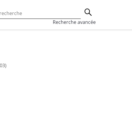
 l’utilisation des cookies, qui sont utilisés à des fins de st
Lancer la recherche
eaux sociaux.
En savoir plus
Recherche avancée
03)