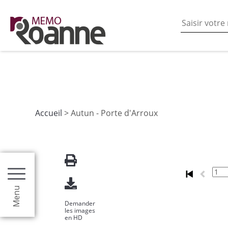
En poursuivant votre navigation sur ce site vous acceptez
les fonctionnalités de partages de contenu sur les rés
Accueil
> Autun - Porte d'Arroux
Menu
Demander
les images
en HD