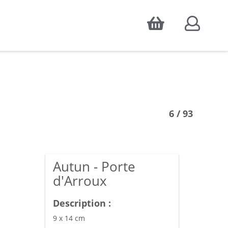
Accepter
atistiques d'audience, ainsi que pour
6 / 93
Autun - Porte
d'Arroux
Description :
9 x 14 cm