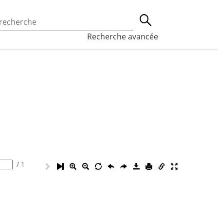
 l’utilisation des cookies, qui sont utilisés à des fins de st
Lancer la recherche
eaux sociaux.
En savoir plus
Recherche avancée
/
1