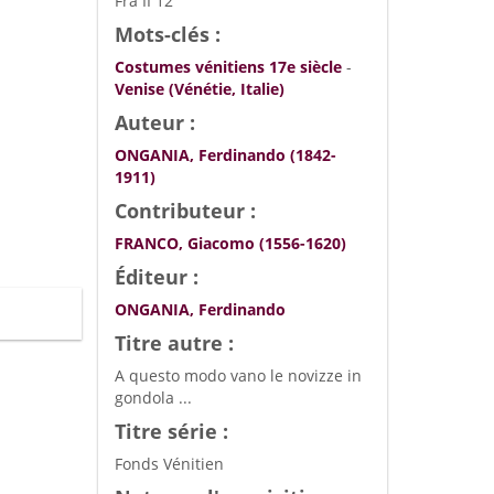
Fra II 12
Mots-clés :
Costumes vénitiens 17e siècle
-
Venise (Vénétie, Italie)
Auteur :
ONGANIA, Ferdinando (1842-
1911)
Contributeur :
FRANCO, Giacomo (1556-1620)
Éditeur :
ONGANIA, Ferdinando
Titre autre :
A questo modo vano le novizze in
gondola ...
Titre série :
Fonds Vénitien