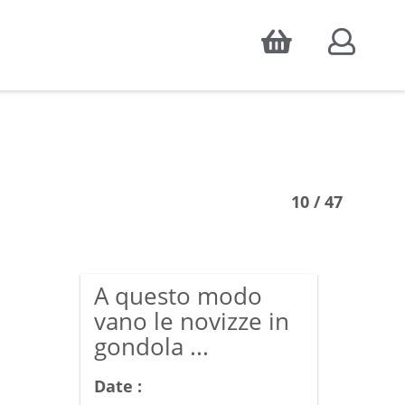
Accepter
atistiques d'audience, ainsi que pour
10 / 47
A questo modo
vano le novizze in
gondola ...
Date :