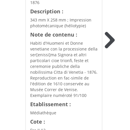
1876
Description :
343 mm X 258 mm ; Impression
photomécanique (héliotypie)
Note de contenu :
Habiti d'Huomeni et Donne
venetiane con la processione della
ser[enissi]ma Signora et altri
particolari cioe trionfi, feste et
ceremonie publiche della
nobilissima Citta di Venetia - 1876.
Reproduction en fac-simile de
l'édition de 1610 conservée au
Musée Correr de Venise.
Exemplaire numéroté 91/100
Etablissement :
Médiathèque
Cote :