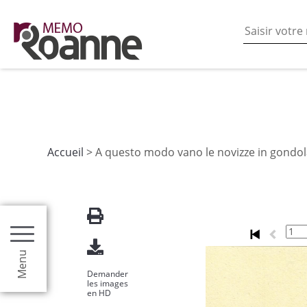
En poursuivant votre navigation sur ce site vous acceptez
les fonctionnalités de partages de contenu sur les rés
Accueil
> A questo modo vano le novizze in gondola
Menu
Demander
les images
en HD