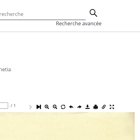
 l’utilisation des cookies, qui sont utilisés à des fins de st
Lancer la recherche
eaux sociaux.
En savoir plus
Recherche avancée
netia
/
1