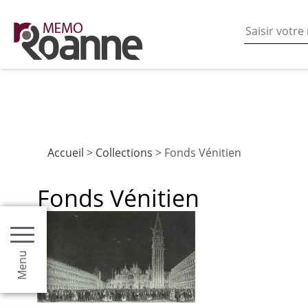
En poursuivant votre navigation sur ce site vous acceptez
les fonctionnalités de partages de contenu sur les rés
Accueil
>
Collections
> Fonds Vénitien
Fonds Vénitien
Menu