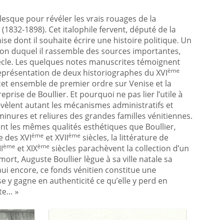
sque pour révéler les vrais rouages de la
 (1832-1898). Cet italophile fervent, député de la
se dont il souhaite écrire une histoire politique. Un
tion duquel il rassemble des sources importantes,
ècle. Les quelques notes manuscrites témoignent
ème
 représentation de deux historiographes du XVI
s cet ensemble de premier ordre sur Venise et la
rise de Boullier. Et pourquoi ne pas lier l’utile à
évèlent autant les mécanismes administratifs et
inures et reliures des grandes familles vénitiennes.
nt les mêmes qualités esthétiques que Boullier,
ème
ème
e des XVI
et XVII
siècles, la littérature de
ème
ème
I
et XIX
siècles parachèvent la collection d’un
ort, Auguste Boullier lègue à sa ville natale sa
ui encore, ce fonds vénitien constitue une
se y gagne en authenticité ce qu’elle y perd en
rte… »