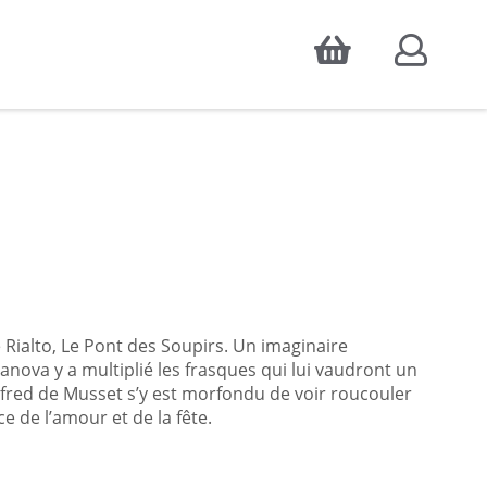
Accepter
atistiques d'audience, ainsi que pour
e Rialto, Le Pont des Soupirs. Un imaginaire
nova y a multiplié les frasques qui lui vaudront un
lfred de Musset s’y est morfondu de voir roucouler
e de l’amour et de la fête.