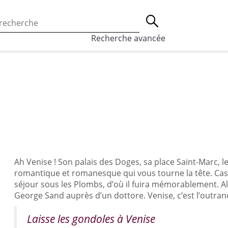
 l’utilisation des cookies, qui sont utilisés à des fins de st
Lancer la recherche
eaux sociaux.
En savoir plus
Recherche avancée
Ah Venise ! Son palais des Doges, sa place Saint-Marc, l
romantique et romanesque qui vous tourne la tête. Casa
séjour sous les Plombs, d’où il fuira mémorablement. A
George Sand auprès d’un dottore. Venise, c’est l’outranc
Laisse les gondoles à Venise