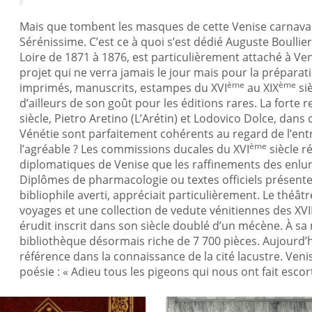
Mais que tombent les masques de cette Venise carnavale
Sérénissime. C’est ce à quoi s’est dédié Auguste Boullier
Loire de 1871 à 1876, est particulièrement attaché à Veni
projet qui ne verra jamais le jour mais pour la prépara
ème
ème
imprimés, manuscrits, estampes du XVI
au XIX
si
d’ailleurs de son goût pour les éditions rares. La forte
siècle, Pietro Aretino (L’Arétin) et Lodovico Dolce, dan
Vénétie sont parfaitement cohérents au regard de l’entrep
ème
l’agréable ? Les commissions ducales du XVI
siècle r
diplomatiques de Venise que les raffinements des enlum
Diplômes de pharmacologie ou textes officiels présente
bibliophile averti, appréciait particulièrement. Le théâtr
voyages et une collection de vedute vénitiennes des XVII
érudit inscrit dans son siècle doublé d’un mécène. À sa m
bibliothèque désormais riche de 7 700 pièces. Aujourd’h
référence dans la connaissance de la cité lacustre. Veni
poésie : « Adieu tous les pigeons qui nous ont fait esco