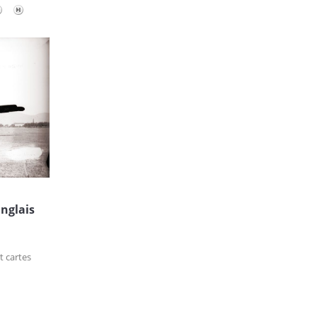
anglais
t cartes
s