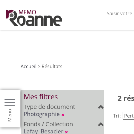
En poursuivant votre navigation sur ce site vous acceptez
les fonctionnalités de partages de contenu sur les rés
Accueil
> Résultats
Mes filtres
2 ré
Type de document
Menu
Photographie
Tri :
Fonds / Collection
Lafay_Besacier