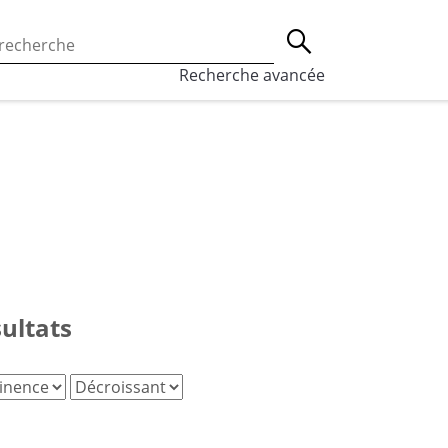
 l’utilisation des cookies, qui sont utilisés à des fins de st
Lancer la recherche
eaux sociaux.
En savoir plus
Recherche avancée
sultats