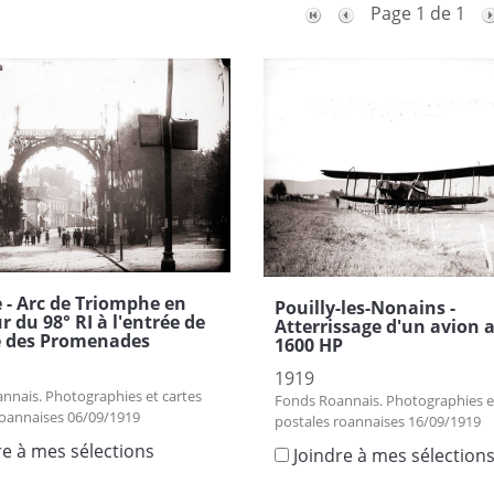
Page 1 de 1
- Arc de Triomphe en
Pouilly-les-Nonains -
 du 98° RI à l'entrée de
Atterrissage d'un avion 
e des Promenades
1600 HP
1919
nnais. Photographies et cartes
Fonds Roannais. Photographies e
roannaises 06/09/1919
postales roannaises 16/09/1919
re à mes sélections
Joindre à mes sélection