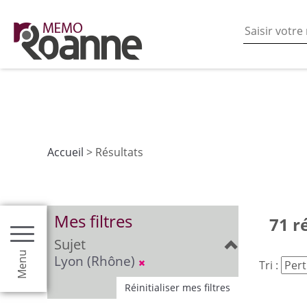
En poursuivant votre navigation sur ce site vous acceptez
les fonctionnalités de partages de contenu sur les rés
Accueil
> Résultats
Mes filtres
71 r
Sujet
Menu
Lyon (Rhône)
Tri :
Réinitialiser mes filtres