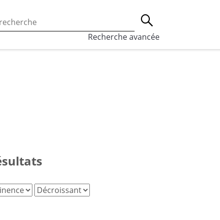
 l’utilisation des cookies, qui sont utilisés à des fins de st
Lancer la recherche
eaux sociaux.
En savoir plus
Recherche avancée
ésultats