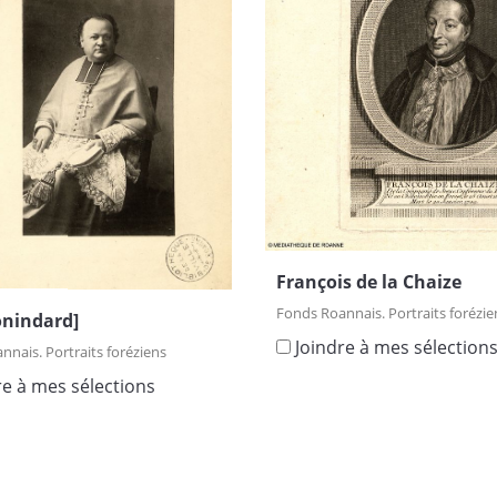
François de la Chaize
Fonds Roannais. Portraits forézie
onindard]
Joindre à mes sélection
nais. Portraits foréziens
re à mes sélections