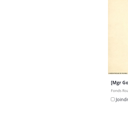
[Mgr G
Fonds Roan
Joind