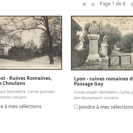
Page 1 de 8
ust - Ruines Romaines,
Lyon - ruines romaines 
e Choulans
Passage Gay
eph Déchelette. Cartes postales
Fonds Joseph Déchelette. Cartes 
ments romains
des Monuments romains
re à mes sélections
Joindre à mes sélection