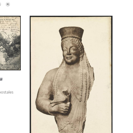
du
postales
s