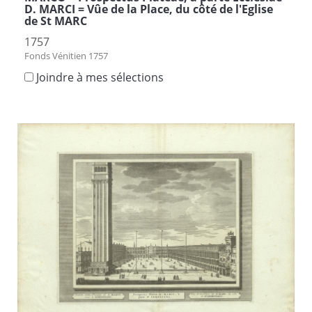
D. MARCI = Vûe de la Place, du côté de l'Eglise
de St MARC
1757
Fonds Vénitien 1757
Joindre à mes sélections