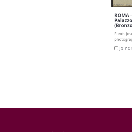
ROMA -
Palazzo
(Bronzo
Fonds Jos
photograp
Joind