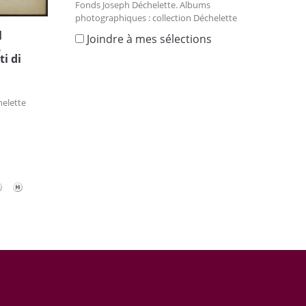
Fonds Joseph Déchelette. Albums
photographiques : collection Déchelette
l
Joindre à mes sélections
.
i di
helette
s