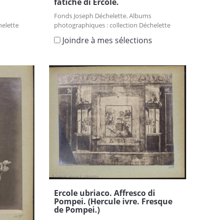
fatiche di Ercole.
Fonds Joseph Déchelette. Albums
helette
photographiques : collection Déchelette
s
Joindre à mes sélections
Ercole ubriaco. Affresco di
Pompei. (Hercule ivre. Fresque
de Pompei.)