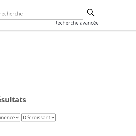
 l’utilisation des cookies, qui sont utilisés à des fins de st
Lancer la recherche
eaux sociaux.
En savoir plus
Recherche avancée
ésultats