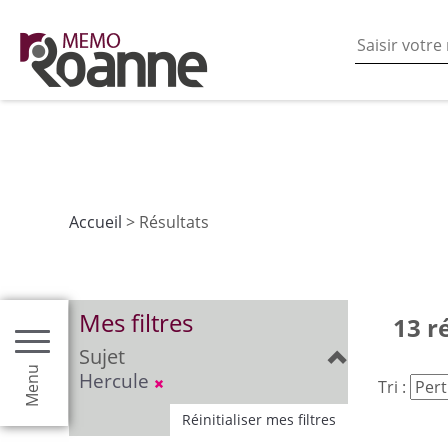
En poursuivant votre navigation sur ce site vous acceptez
les fonctionnalités de partages de contenu sur les rés
Accueil
> Résultats
Mes filtres
13 r
Sujet
Menu
Hercule
Tri :
Réinitialiser mes filtres