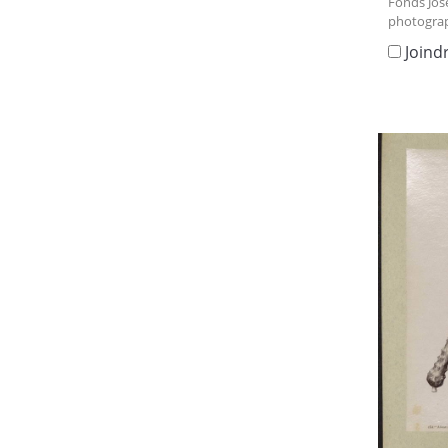
Fonds Jos
photograp
Joind