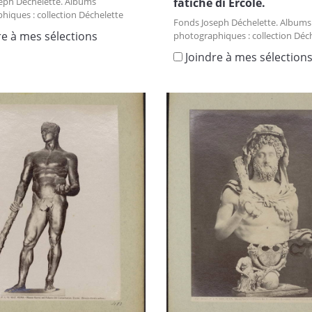
eph Déchelette. Albums
fatiche di Ercole.
hiques : collection Déchelette
Fonds Joseph Déchelette. Albums
re à mes sélections
photographiques : collection Déc
Joindre à mes sélection