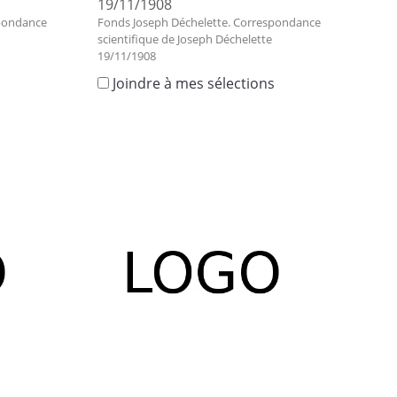
19/11/1908
spondance
Fonds Joseph Déchelette. Correspondance
scientifique de Joseph Déchelette
19/11/1908
s
Joindre à mes sélections