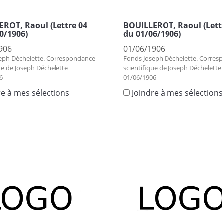
ROT, Raoul (Lettre 04
BOUILLEROT, Raoul (Lett
0/1906)
du 01/06/1906)
906
01/06/1906
eph Déchelette. Correspondance
Fonds Joseph Déchelette. Corre
ue de Joseph Déchelette
scientifique de Joseph Déchelette
6
01/06/1906
re à mes sélections
Joindre à mes sélection