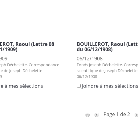
ROT, Raoul (Lettre 08
BOUILLEROT, Raoul (Lett
1/1909)
du 06/12/1908)
909
06/12/1908
eph Déchelette. Correspondance
Fonds Joseph Déchelette. Corre
ue de Joseph Déchelette
scientifique de Joseph Déchelette
9
06/12/1908
re à mes sélections
Joindre à mes sélection
Page 1 de 2