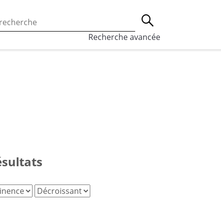
 l’utilisation des cookies, qui sont utilisés à des fins de st
Lancer la recherche
eaux sociaux.
En savoir plus
Recherche avancée
ésultats