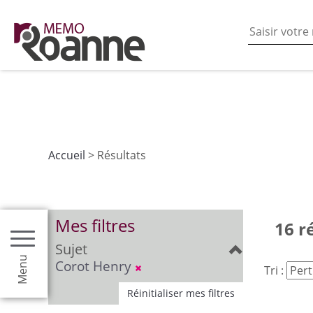
En poursuivant votre navigation sur ce site vous acceptez
les fonctionnalités de partages de contenu sur les rés
Accueil
> Résultats
Mes filtres
16 r
Sujet
Menu
Corot Henry
Tri :
Réinitialiser mes filtres