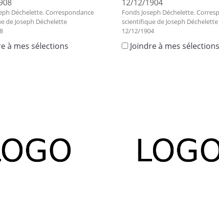
908
12/12/1904
eph Déchelette. Correspondance
Fonds Joseph Déchelette. Corre
ue de Joseph Déchelette
scientifique de Joseph Déchelette
8
12/12/1904
re à mes sélections
Joindre à mes sélection