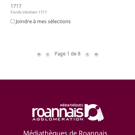
1717
Fonds Vénitien 1717
Joindre à mes sélections
Page 1 de 8
Médiathèques de Roannais