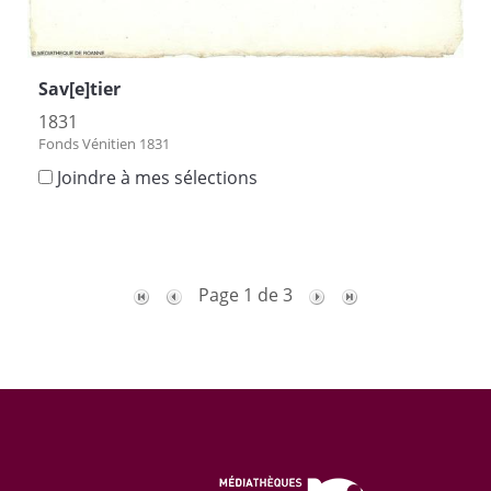
Sav[e]tier
1831
Fonds Vénitien 1831
Joindre à mes sélections
Page 1 de 3