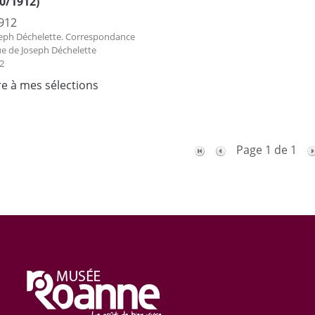
0/1912)
912
eph Déchelette. Correspondance
ue de Joseph Déchelette
2
re à mes sélections
Page 1 de 1