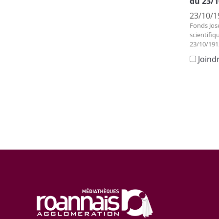
du 23/1
23/10/1
Fonds Jos
scientifiq
23/10/191
Joind