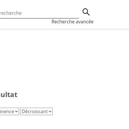
 l’utilisation des cookies, qui sont utilisés à des fins de st
Lancer la recherche
eaux sociaux.
En savoir plus
Recherche avancée
sultat