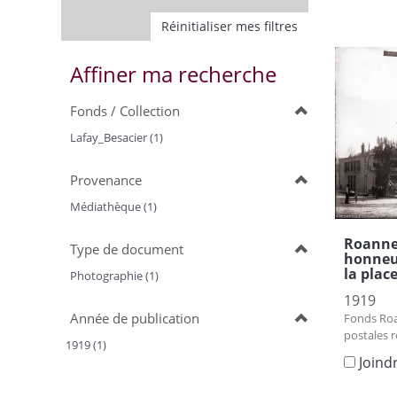
Réinitialiser mes filtres
Affiner ma recherche
Fonds / Collection
Lafay_Besacier (1)
Provenance
Médiathèque (1)
Roanne 
Type de document
honneur
la plac
Photographie (1)
1919
Année de publication
Fonds Roa
postales 
1919 (1)
Joind