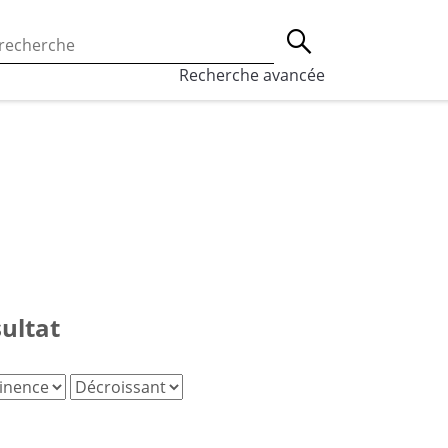
 l’utilisation des cookies, qui sont utilisés à des fins de st
Lancer la recherche
eaux sociaux.
En savoir plus
Recherche avancée
sultat