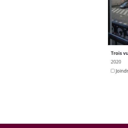
Trois v
2020
Joind