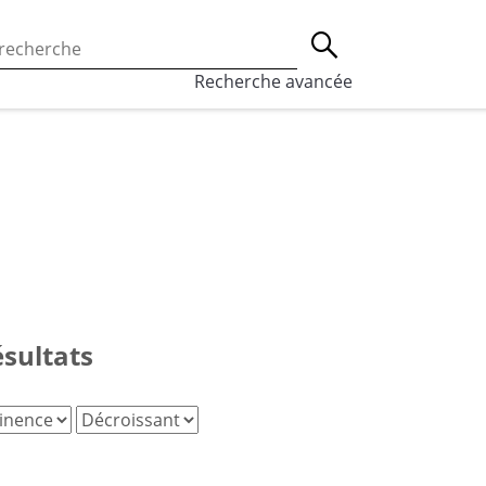
 l’utilisation des cookies, qui sont utilisés à des fins de st
Lancer la recherche
eaux sociaux.
En savoir plus
Recherche avancée
ésultats