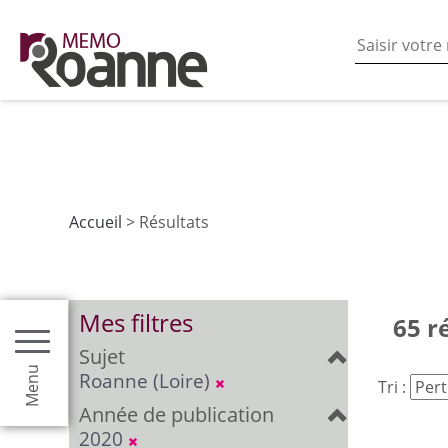
En poursuivant votre navigation sur ce site vous acceptez
les fonctionnalités de partages de contenu sur les rés
Accueil
> Résultats
Mes filtres
65 r
Sujet
Menu
Roanne (Loire)
Tri :
Année de publication
2020