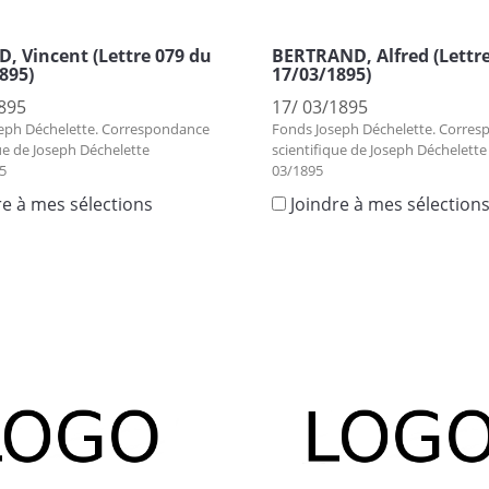
 Vincent (Lettre 079 du
BERTRAND, Alfred (Lettre
895)
17/03/1895)
895
17/ 03/1895
eph Déchelette. Correspondance
Fonds Joseph Déchelette. Corre
ue de Joseph Déchelette
scientifique de Joseph Déchelette
5
03/1895
re à mes sélections
Joindre à mes sélection