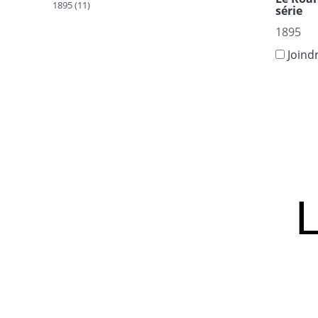
1895 (11)
série
1895
Joind