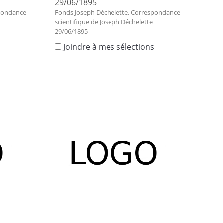
29/06/1895
spondance
Fonds Joseph Déchelette. Correspondance
scientifique de Joseph Déchelette
29/06/1895
s
Joindre à mes sélections