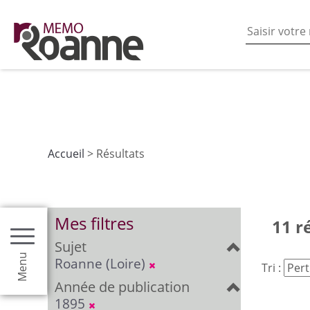
En poursuivant votre navigation sur ce site vous acceptez
les fonctionnalités de partages de contenu sur les rés
Accueil
> Résultats
Mes filtres
11 r
Sujet
Menu
Roanne (Loire)
Tri :
Année de publication
1895