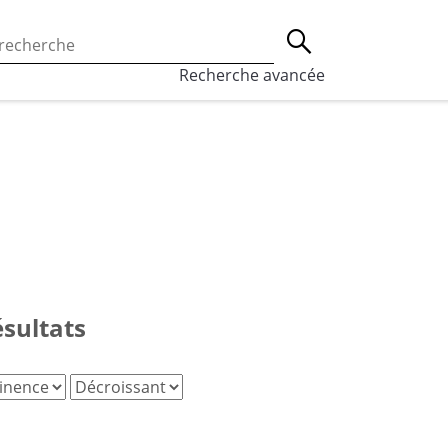
 l’utilisation des cookies, qui sont utilisés à des fins de st
Lancer la recherche
eaux sociaux.
En savoir plus
Recherche avancée
ésultats