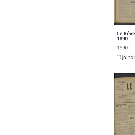
Le Réve
1890
1890
Joind