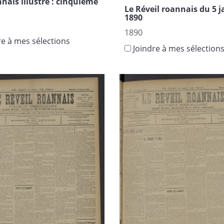
nais illustré : cinquième
Le Réveil roannais du 5 j
1890
1890
re à mes sélections
Joindre à mes sélection