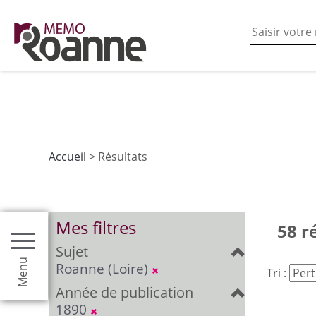
En poursuivant votre navigation sur ce site vous acceptez
les fonctionnalités de partages de contenu sur les rés
Accueil
> Résultats
Mes filtres
58 r
Sujet
Menu
Roanne (Loire)
Tri :
Année de publication
1890