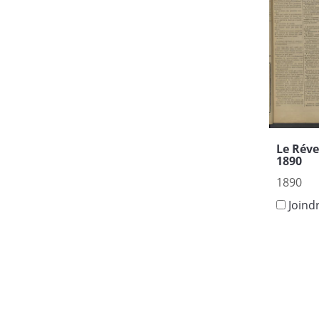
Le Réve
1890
1890
Joind