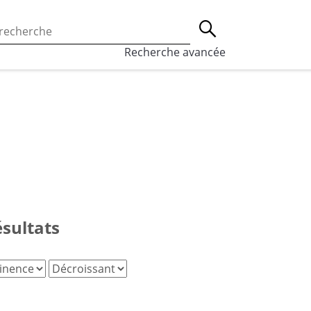
 l’utilisation des cookies, qui sont utilisés à des fins de st
Lancer la recherche
eaux sociaux.
En savoir plus
Recherche avancée
ésultats