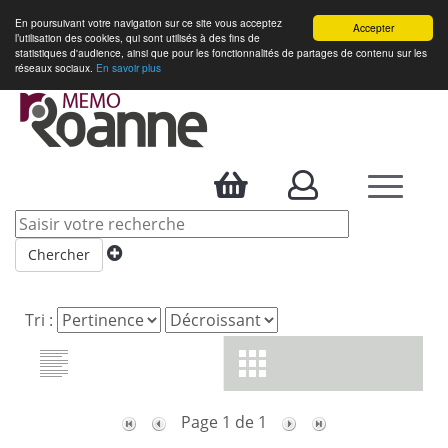
En poursuivant votre navigation sur ce site vous acceptez
Accepter
l’utilisation des cookies, qui sont utilisés à des fins de
statistiques d'audience, ainsi que pour les fonctionnalités de partages de contenu sur les
réseaux sociaux.
En savoir plus
Accueil
> Résultats
Toggle
Mes filtres
navigation
4 résultats
Chercher
Ajouter cette Recherche
Tri :
Page 1 de 1