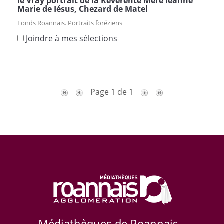
le Vray portrait de la Révérente Mère Ieanne
Marie de Iésus, Chezard de Matel
Fonds Roannais. Portraits foréziens
Joindre à mes sélections
Page 1 de 1
Médiathèques de Roannais