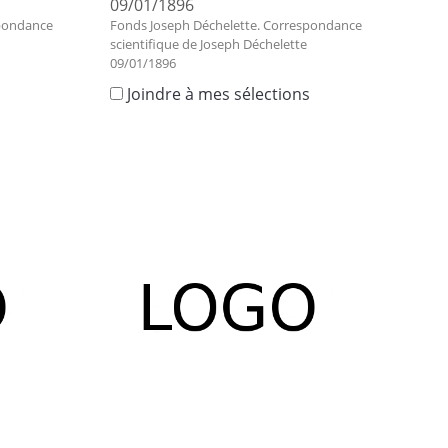
09/01/1896
spondance
Fonds Joseph Déchelette. Correspondance
scientifique de Joseph Déchelette
09/01/1896
s
Joindre à mes sélections