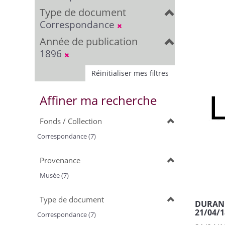
Type de document
Correspondance
Année de publication
1896
Réinitialiser mes filtres
Affiner ma recherche
Fonds / Collection
Correspondance (7)
Provenance
Musée (7)
Type de document
DURAND,
21/04/1
Correspondance (7)