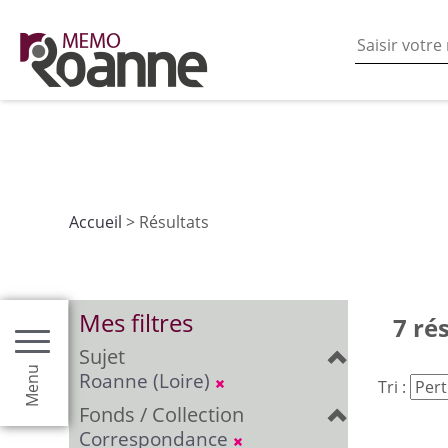
En poursuivant votre navigation sur ce site vous acceptez
les fonctionnalités de partages de contenu sur les rés
Accueil
> Résultats
Mes filtres
7 ré
Sujet
Menu
Roanne (Loire)
Tri :
Fonds / Collection
Correspondance