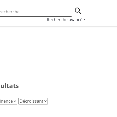
 l’utilisation des cookies, qui sont utilisés à des fins de st
Lancer la recherche
eaux sociaux.
En savoir plus
Recherche avancée
sultats