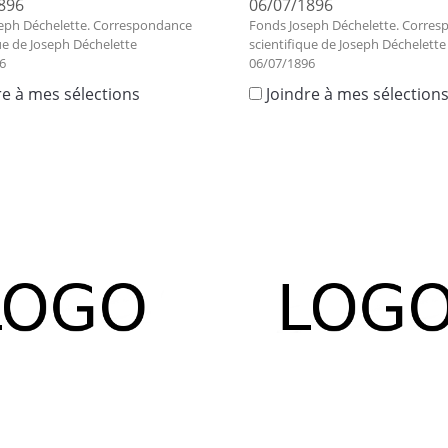
896
06/07/1896
eph Déchelette. Correspondance
Fonds Joseph Déchelette. Corre
ue de Joseph Déchelette
scientifique de Joseph Déchelette
6
06/07/1896
re à mes sélections
Joindre à mes sélection