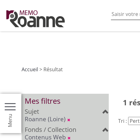
En poursuivant votre navigation sur ce site vous acceptez
les fonctionnalités de partages de contenu sur les rés
Accueil
> Résultat
Mes filtres
1 ré
Sujet
Menu
Roanne (Loire)
Tri :
Fonds / Collection
Contenus Web