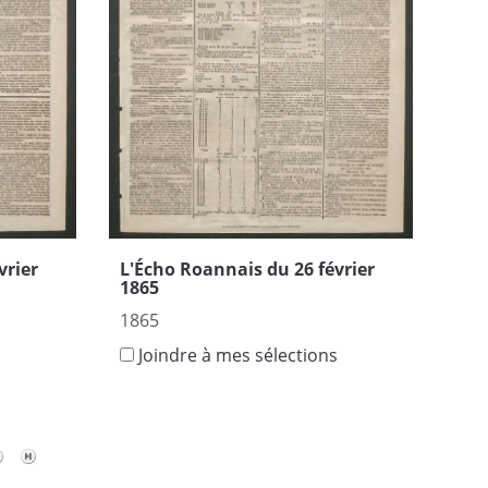
vrier
L'Écho Roannais du 26 février
1865
1865
s
Joindre à mes sélections