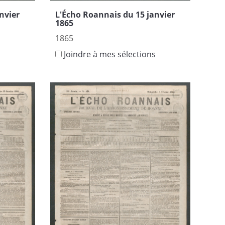
nvier
L'Écho Roannais du 15 janvier
1865
1865
s
Joindre à mes sélections