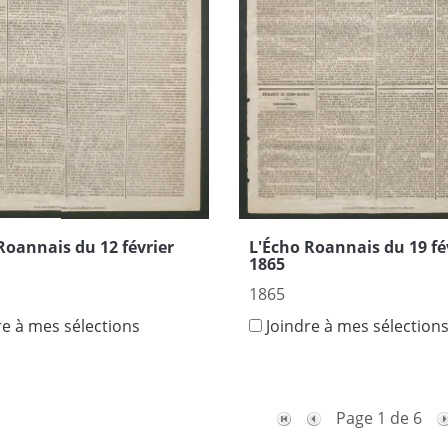
Roannais du 12 février
L'Écho Roannais du 19 fé
1865
1865
re à mes sélections
Joindre à mes sélection
Page 1 de 6