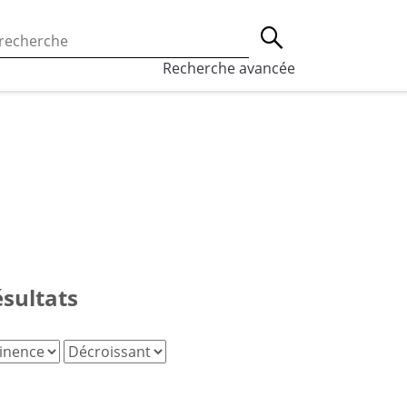
 l’utilisation des cookies, qui sont utilisés à des fins de st
Lancer la recherche
eaux sociaux.
En savoir plus
Recherche avancée
ésultats