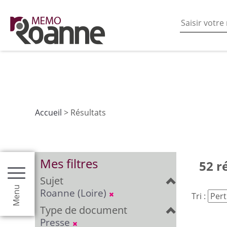
En poursuivant votre navigation sur ce site vous acceptez
les fonctionnalités de partages de contenu sur les rés
Accueil
> Résultats
Mes filtres
52 r
Sujet
Menu
Roanne (Loire)
Tri :
Type de document
Presse