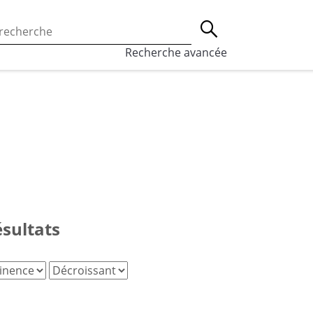
 l’utilisation des cookies, qui sont utilisés à des fins de st
Lancer la recherche
eaux sociaux.
En savoir plus
Recherche avancée
ésultats