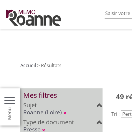
En poursuivant votre navigation sur ce site vous acceptez
les fonctionnalités de partages de contenu sur les rés
Accueil
> Résultats
Mes filtres
49 r
Sujet
Menu
Roanne (Loire)
Tri :
Type de document
Presse