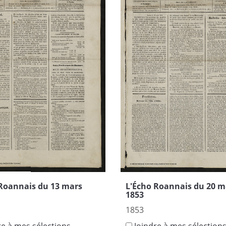
 Roannais du 13 mars
L'Écho Roannais du 20 m
1853
1853
re à mes sélections