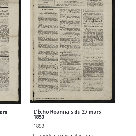
L'Écho Roannais du 27 mars
ars
1853
1853
Joindre à mes sélections