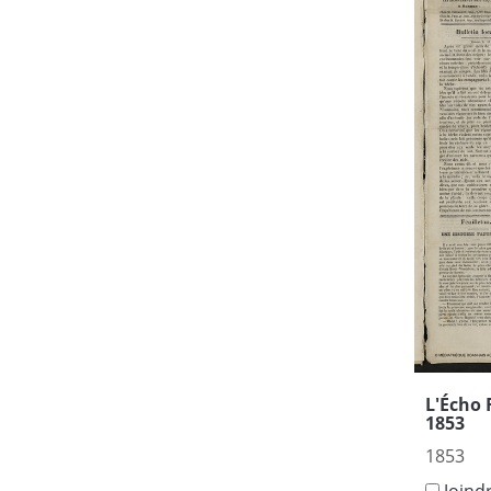
L'Écho
1853
1853
Joind