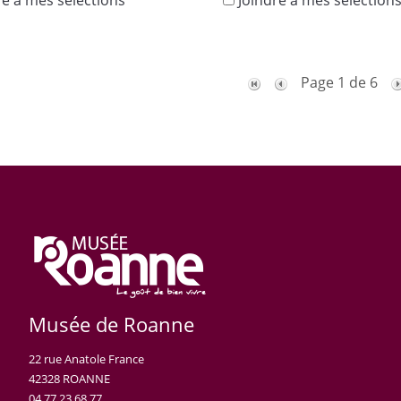
Joindre à mes sélection
Page 1 de 6
Musée de Roanne
22 rue Anatole France
42328 ROANNE
04 77 23 68 77