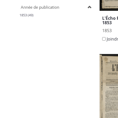
Année de publication
1853 (49)
L'Écho 
1853
1853
Joind