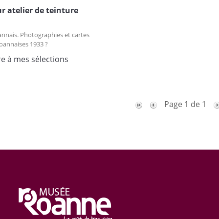
ur atelier de teinture
nnais. Photographies et cartes
roannaises 1933 ?
re à mes sélections
Page 1 de 1