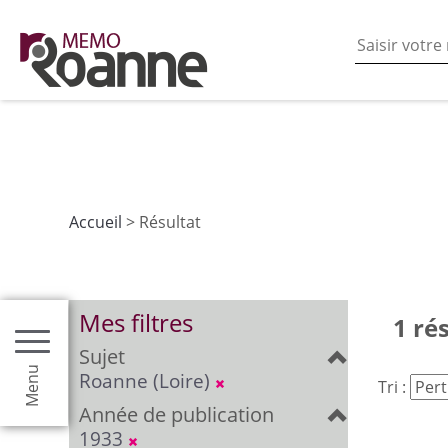
En poursuivant votre navigation sur ce site vous acceptez
les fonctionnalités de partages de contenu sur les rés
Accueil
> Résultat
Mes filtres
1 ré
Sujet
Menu
Roanne (Loire)
Tri :
Année de publication
1933