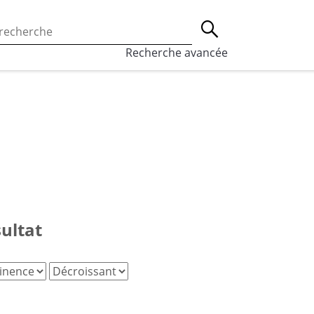
 l’utilisation des cookies, qui sont utilisés à des fins de st
Lancer la recherche
eaux sociaux.
En savoir plus
Recherche avancée
sultat