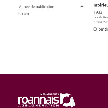
Intérie
Année de publication
1933
1933 (1)
Fonds Roa
postales 
Joind