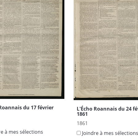
Roannais du 17 février
L'Écho Roannais du 24 fé
1861
1861
re à mes sélections
Joindre à mes sélection