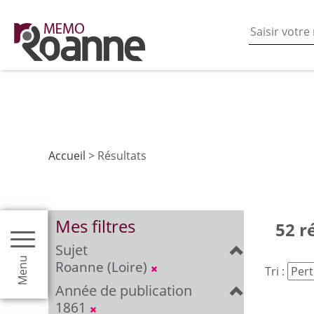
En poursuivant votre navigation sur ce site vous acceptez
les fonctionnalités de partages de contenu sur les rés
Accueil
> Résultats
Mes filtres
52 r
Sujet
Menu
Roanne (Loire)
Tri :
Année de publication
1861