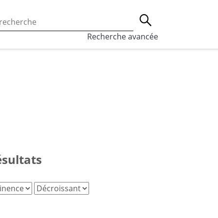
 l’utilisation des cookies, qui sont utilisés à des fins de st
Lancer la recherche
eaux sociaux.
En savoir plus
Recherche avancée
ésultats