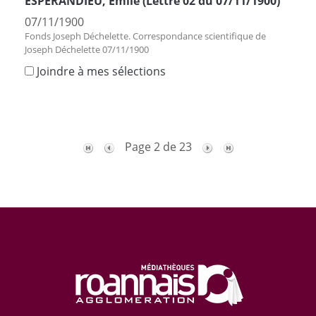
ESPERANDIEU, Emile (Lettre 02 du 07/11/1900)
07/11/1900
Fonds Joseph Déchelette. Correspondance scientifique de
Joseph Déchelette 07/11/1900
Joindre à mes sélections
Page 2 de 23