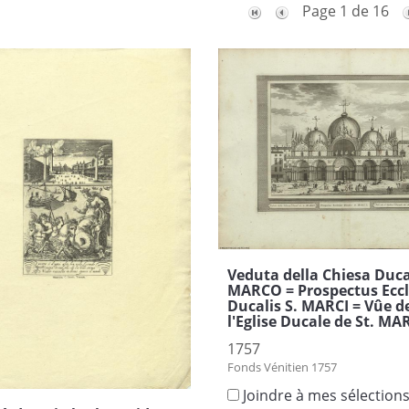
Page 1 de 16
Veduta della Chiesa Ducal
MARCO = Prospectus Eccl
Ducalis S. MARCI = Vûe d
l'Eglise Ducale de St. MA
1757
Fonds Vénitien 1757
Joindre à mes sélection