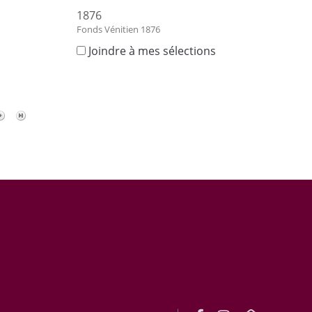
1876
Fonds Vénitien 1876
s
Joindre à mes sélections