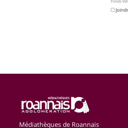
Fonds Vén
Joind
Médiathèques de Roannais