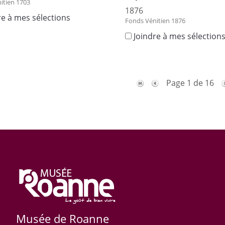
itien 1703
1876
re à mes sélections
Fonds Vénitien 1876
Joindre à mes sélection
Page 1 de 16
Musée de Roanne