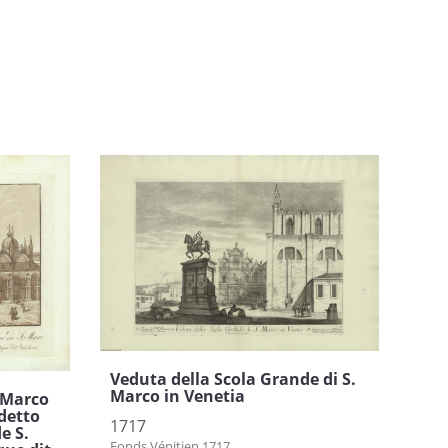
Veduta della Scola Grande di S.
Marco in Venetia
. Marco
 detto
1717
e S.
Fonds Vénitien 1717