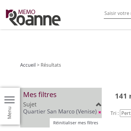
En poursuivant votre navigation sur ce site vous acceptez
les fonctionnalités de partages de contenu sur les rés
Accueil
> Résultats
Mes filtres
141 
Sujet
Menu
Quartier San Marco (Venise)
Tri :
Réinitialiser mes filtres