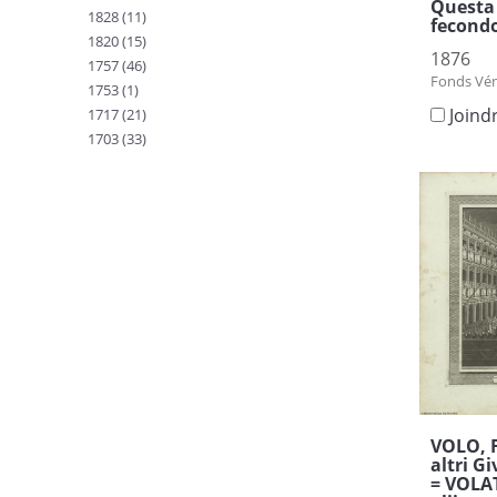
Questa 
1828 (11)
fecondo
1820 (15)
1876
1757 (46)
Fonds Vén
1753 (1)
Joind
1717 (21)
1703 (33)
VOLO, F
altri G
= VOLAT