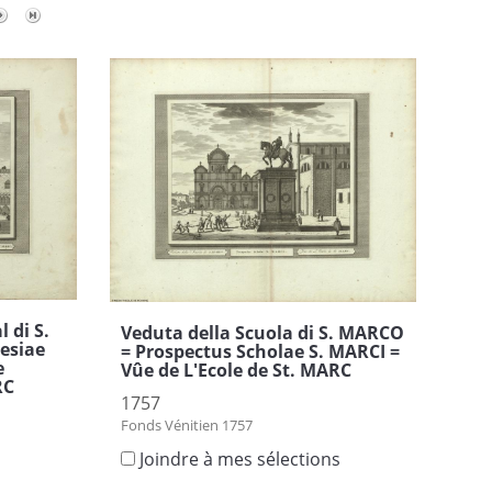
 di S.
Veduta della Scuola di S. MARCO
esiae
= Prospectus Scholae S. MARCI =
e
Vûe de L'Ecole de St. MARC
RC
1757
Fonds Vénitien 1757
Joindre à mes sélections
s