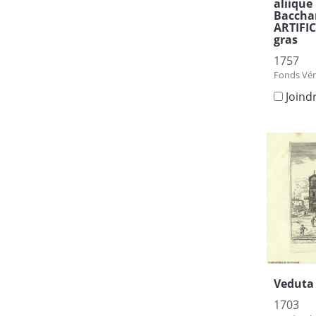
aliique 
Bacchan
ARTIFIC
gras
1757
Fonds Vén
Joind
Veduta 
1703