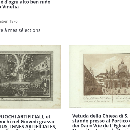
è d'ogni alto ben nido
 Vinetia
itien 1876
re à mes sélections
Vetuda della Chiesa di S
UOCHI ARTIFICIALI, et
stando presso al Portico
ivochi nel Giovedi grasso
dei Dai = Vûe de L'Eglise d
US, IGNES ARTIFICIALES,