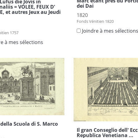
Marc étant près du Porti
Lufus die Jovis in
dei Dai
aliis = VOLEE, FEUX D'
E, et autres Jeux au Jeudi
1820
Fonds Vénitien 1820
Joindre à mes sélection
itien 1757
re à mes sélections
della Scuola di S. Marco
Il gran Conseglio dell' Ec
Republica Venetiana ...