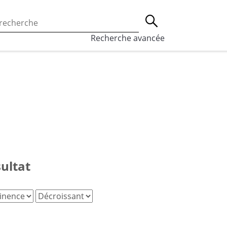
 l’utilisation des cookies, qui sont utilisés à des fins de st
Lancer la recherche
eaux sociaux.
En savoir plus
Recherche avancée
sultat