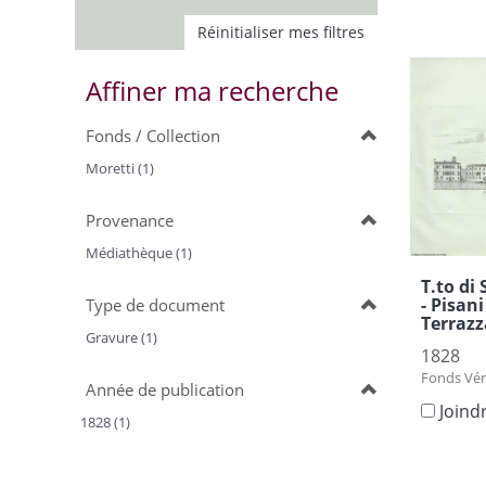
Réinitialiser mes filtres
Affiner ma recherche
Fonds / Collection
Moretti (1)
Provenance
Médiathèque (1)
T.to di 
- Pisani
Type de document
Terrazz
Gravure (1)
1828
Fonds Vén
Année de publication
Joind
1828 (1)