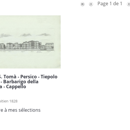
Page 1 de 1
S. Tomà - Persico - Tiepolo
 - Barbarigo della
a - Cappello
itien 1828
re à mes sélections