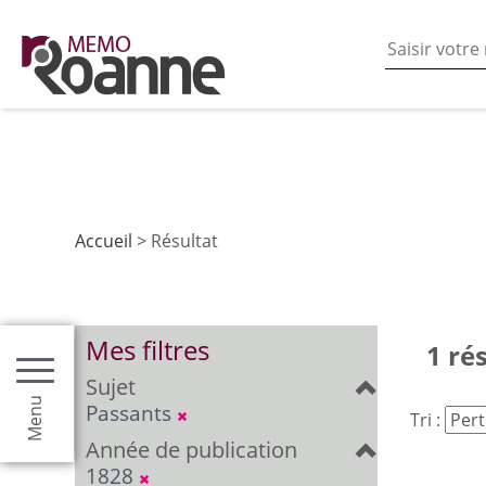
En poursuivant votre navigation sur ce site vous acceptez
les fonctionnalités de partages de contenu sur les rés
Accueil
> Résultat
Mes filtres
1 ré
Sujet
Menu
Passants
Tri :
Année de publication
1828